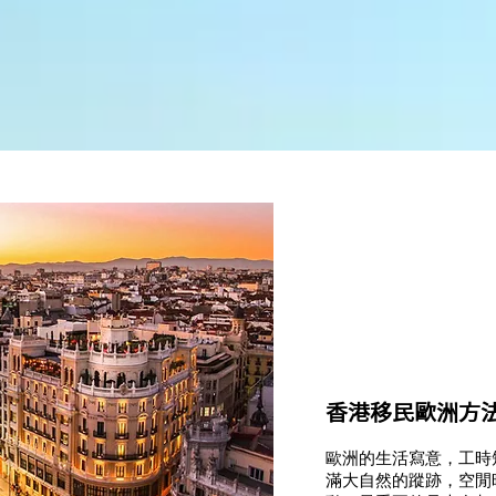
香港移民歐洲方
歐洲的生活寫意，工時
滿大自然的蹤跡，空閒