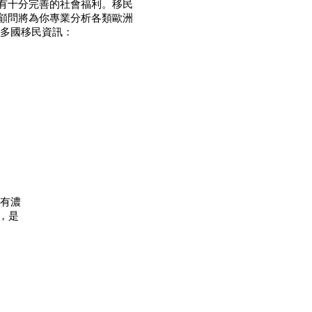
有十分完善的社會福利。移民
顧問將‎為你專業分析各類歐洲
洲多國移民資訊：
擁有濃
，是