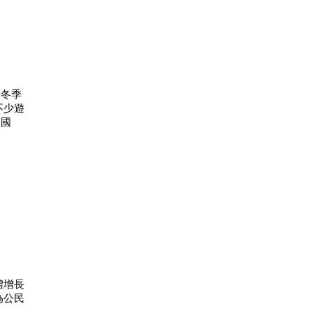
，冬季
不少遊
的國
體增長
為公民