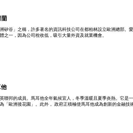
爾蘭
洲矽谷」之稱，許多著名的資訊科技公司在都柏林設立歐洲總部。
體之一，因為公司稅收低，吸引大量外資及就業機會。
耳他
英聯邦的成員。馬耳他全年氣候宜人，冬季溫暖且夏季炎熱。它是
為「歐洲後花園」。此外， 政府正積極使馬耳他成為創新的金融技