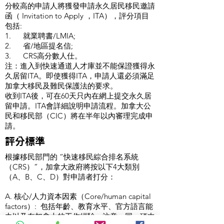
分較高的申請人將獲發申請永久居民移民邀請
函（ Invitation to Apply ，ITA），評分項目
包括:
1. 就業聘書/LMIA;
2. 省/地區提名信;
3. CRS高分數人仕。
注：進入到快速通道人才庫並不能保證獲得永
久居留ITA。即使獲得ITA，申請人還必須滿足
加拿大移民及難民保護法的要求。
收到ITA後，可在60天只內在網上提交永久居
留申請。ITA會詳細說明申請流程。加拿大公
民和移民部（CIC）將在半年以內審理完成申
請。
評分標準
根據移民部門的 “快速移民綜合排名系統
（CRS）”，加拿大政府將按以下4大類別
（A、B、C、D）對申請者打分：
A. 核心/人力資本因素（Core/human capital
factors）: 包括年齡、教育水平、官方語言能
力以及在加拿大的工作經驗，注意，同一項中