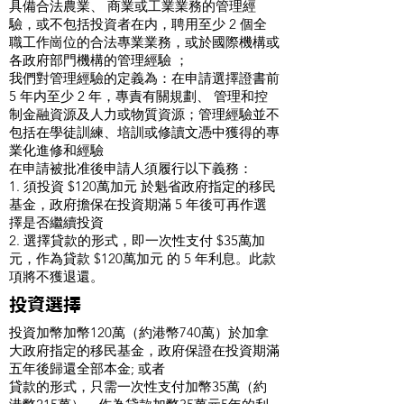
具備合法農業、 商業或工業業務的管理經
驗，或不包括投資者在内，聘用至少 2 個全
職工作崗位的合法專業業務，或於國際機構或
各政府部門機構的管理經驗 ；
我們對管理經驗的定義為：在申請選擇證書前
5 年内至少 2 年，專責有關規劃、 管理和控
制金融資源及人力或物質資源；管理經驗並不
包括在學徒訓練、培訓或修讀文憑中獲得的專
業化進修和經驗
​在申請被批准後申請人須履行以下義務：
1. 須投資 $120萬加元 於魁省政府指定的移民
基金，政府擔保在投資期滿 5 年後可再作選
擇是否繼續投資
2. 選擇貸款的形式，即一次性支付 $35萬加
元，作為貸款 $120萬加元 的 5 年利息。此款
項將不獲退還。
投資選擇
投資加幣加幣120萬（約港幣740萬）於加拿
大政府指定的移民基金，政府保證在投資期滿
五年後歸還全部本金; 或者
貸款的形式，只需一次性支付加幣35萬（約