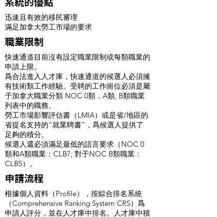
系統的優點
迅速且有效的移民審理
滿足加拿大勞工市場的要求
職業限制
快速通道目前沒有設定職業限制或每類職業的
申請上限。
爲合法進入人才庫，快速通道的候選人必須擁
有技術類工作經驗。受聘的工作崗位必須是屬
于加拿大職業分類 NOC 0類，A類, B類職業
列表中的職務。
勞工市場影響評估書（LMIA）或是省/地區的
省提名支持的“就業聘書”，爲候選人提供了
足夠的積分。
候選人還必須滿足最低的語言要求（NOC 0
類和A類職業：CLB7; 對于NOC B類職業：
CLB5）。
申請流程
根據個人資料（Profile），按綜合排名系統
（Comprehensive Ranking System CRS）爲
申請人評分，並在人才庫中排名。人才庫中積