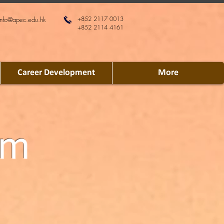
+852 2117 0013
info@apec.edu.hk
+852 2114 4161
Career Development
More
om