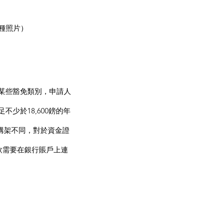
種照片）
某些豁免類別，申請人
少於18,600鎊的年
庭構架不同，對於資金證
款需要在銀行賬戶上連