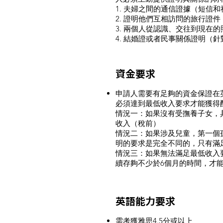
1. 夫婦之間的通信證據（短信
2. 證明他們互相訪問的旅行證件
3. 兩個人從認識、交往到現
4. 結婚證或者民事關係證明（
資金要求
申請人需要有足夠的資金保證在
必須達到最低收入要求才能獲得
情況一：如果沒有受撫養子女，具
收入（稅前）
情況二：如果涉及兒童，第一個孩
明的要求是完全不同的，只有滿
情況三：如果無法滿足最低收入要
續存夠不少於6個月的時間，才
英語能力要求
需考獲雅思4.5分或以上