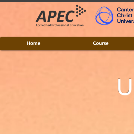
Home
Course
U