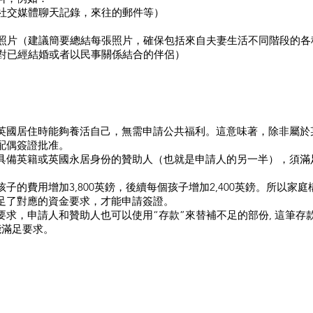
和社交媒體聊天記錄，來往的郵件等）
在的照片（建議簡要總結每張照片，確保包括來自夫妻生活不同階段的各
針對已經結婚或者以民事關係結合的伴侶）
英國居住時能夠養活自己，無需申請公共福利。這意味著，除非屬於
配偶簽證批准。
備英籍或英國永居身份的贊助人（也就是申請人的另一半），須滿足不
子的費用增加3,800英鎊，後續每個孩子增加2,400英鎊。所以家
足了對應的資金要求，才能申請簽證。
求，申請人和贊助人也可以使用“存款”來替補不足的部份, 這筆存
能滿足要求。