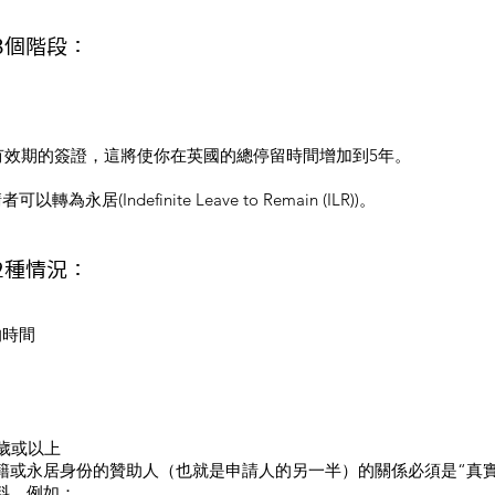
3個階段：
) 有效期的簽證，這將使你在英國的總停留時間增加到5年。
(Indefinite Leave to Remain (ILR))。
2種情況：
的時間
歲或以上
籍或永居身份的贊助人（也就是申請人的另一半）的關係必須是“真實
料，例如：