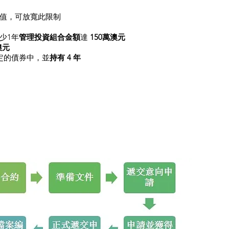
價值，可放寬此限制
少1年
管理投資組合金額
達
150萬澳元
澳元
定的債券中，並
持有 4 年