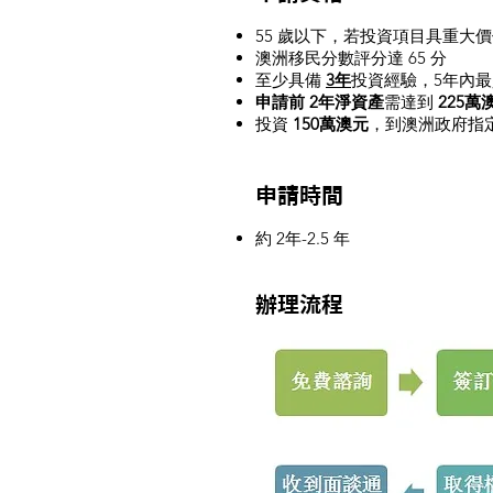
55 歲以下，若投資項目具重大
澳洲移民分數評分達 65 分
至少具備
3年
投資經驗，5年內最
申請前 2年淨資產
需達到
225萬
投資
150萬澳元
，到澳洲政府指
申請時間
約 2年-2.5 年
辦理流程