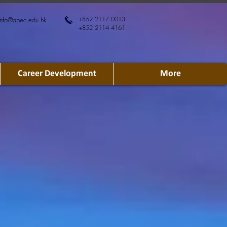
+852 2117 0013
info@apec.edu.hk
+852 2114 4161
Career Development
More